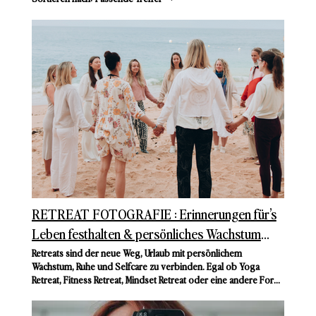
RETREAT FOTOGRAFIE : Erinnerungen für’s
Leben festhalten & persönliches Wachstum
sichtbar machen 🌿📸
Retreats sind der neue Weg, Urlaub mit persönlichem
Wachstum, Ruhe und Selfcare zu verbinden. Egal ob Yoga
Retreat, Fitness Retreat, Mindset Retreat oder eine andere Form
des Rückzugs – Retreats bieten die perfekte Kombi aus
Erholung und Entwicklung. Und ich darf diese besonderen